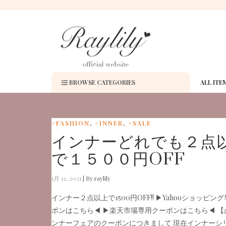
BROWSE CATEGORIES
ALL ITE
#FASHION
,
#INNER
,
#SALE
インナーどれでも２点
で１５００円OFF
1月 12, 2021
|
By raylily
インナー２点以上で1500円OFF!! ▶︎Yahooショッピン
ポンはこちら◀︎ ▶︎楽天市場専用クーポンはこちら◀︎ 
ンナーフェアのクーポンにつきまして 現在インナーシ