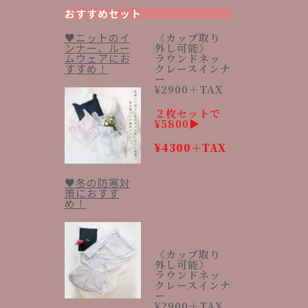
おすすめセット
♥ニットのイ
《カップ取り
ンナー、ルー
外し可能》
ムウェアにお
ラウンドネッ
すすめ！
クレースインナ
ー
¥2900＋TAX
２枚セットで
¥5800▶︎
¥4300＋TAX
♥冬の防寒対
策におすす
め！
《カップ取り
外し可能》
ラウンドネッ
クレースインナ
ー
¥2900＋TAX