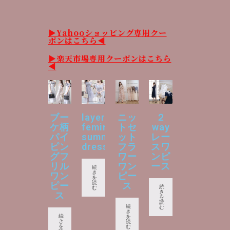
▶︎Yahooショッピング専用クー
ポンはこちら◀︎
▶︎楽天市場専用クーポンはこちら
◀︎
ブー
layered
ニッ
２
ケ柄
feminine
トセ
way
パイ
summer
ット
レー
ピン
dress
フラ
スワ
グフ
ワー
ンピ
リル
ワン
ース
続
き
ワン
ピー
を
読
ピー
ス
続
む
き
ス
を
読
続
む
き
続
を
き
読
を
む