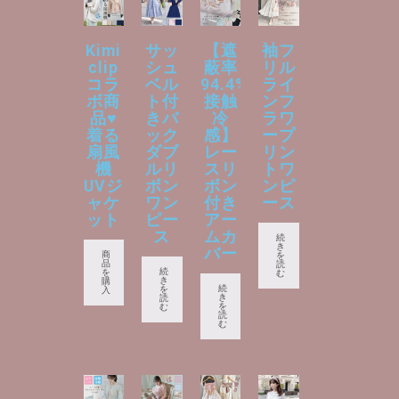
Kimi
サッ
【遮
袖フ
clip
シュ
蔽率
リル
コラ
ベル
94.4%
ライ
ボ商
ト付
接触
ンフ
品♥
きバ
冷
ラワ
着る
ック
感】
ープ
扇風
ダブ
レー
リン
機
ルリ
スリ
トワ
UVジ
ボン
ボン
ンピ
ャケ
ワン
付き
ース
ット
ピー
アー
ス
ムカ
続
き
バー
商
を
品
読
続
を
む
き
購
続
を
入
き
読
を
む
読
む