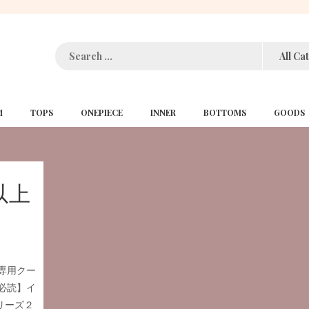
M
TOPS
ONEPIECE
INNER
BOTTOMS
GOODS
以上
グ専用クー
【必読】イ
リーズ２