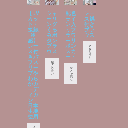
【UV
シャ
配色
レー
カッ
ーリ
ライ
ス襟
ト・
ング
ン入
付き
接触
くる
りフ
ブラ
冷
みボ
ラワ
ウス
感】
タン
ーリ
レー
ブラ
ボン
続
き
ス付
ウス
スカ
を
読
きパ
ート
む
フス
続
き
リー
続
を
き
読
ブや
を
む
読
わら
む
かカ
ーデ
ィガ
ン
日本
生地
使用
続