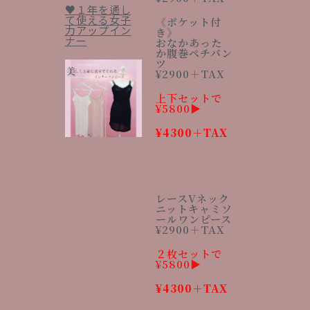
♥１年を通し
て使える女子
《ポケット付
力アップイン
き》
ナー
おなかあった
か腹巻ペチパン
ツ
¥2900＋TAX
上下セットで
¥5800▶︎
¥4300＋TAX
レースVネック
ニットキャミソ
ールワンピース
¥2900＋TAX
２枚セットで
¥5800▶︎
¥4300＋TAX