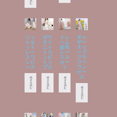
読
む
ニッ
ボウ
イレ
ギャ
トセ
タイ
ヘム
ザー
ット
ニッ
起毛
スリ
レー
トコ
レー
ーブ
スワ
ンビ
スス
フラ
ンピ
トッ
カー
ワー
ース
プス
ト
ワン
ピー
ス
続
続
続
き
き
き
を
を
を
読
読
読
続
む
む
む
き
を
読
む