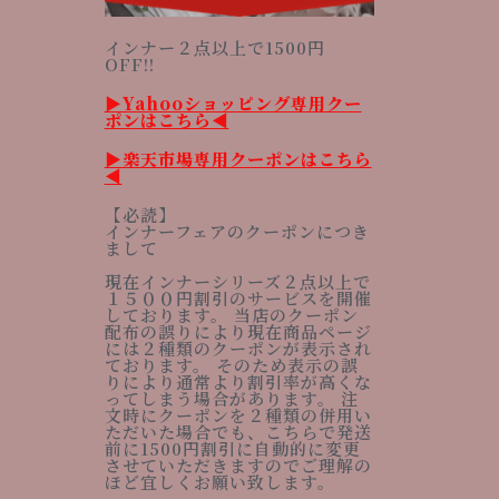
インナー２点以上で1500円
OFF!!
▶︎Yahooショッピング専用クー
ポンはこちら◀︎
▶︎楽天市場専用クーポンはこちら
◀︎
【必読】
インナーフェアのクーポンにつき
まして
現在インナーシリーズ２点以上で
１５００円割引のサービスを開催
しております。 当店のクーポン
配布の誤りにより現在商品ページ
には２種類のクーポンが表示され
ております。 そのため表示の誤
りにより通常より割引率が高くな
ってしまう場合があります。 注
文時にクーポンを２種類の併用い
ただいた場合でも、こちらで発送
前に1500円割引に自動的に変更
させていただきますのでご理解の
ほど宜しくお願い致します。