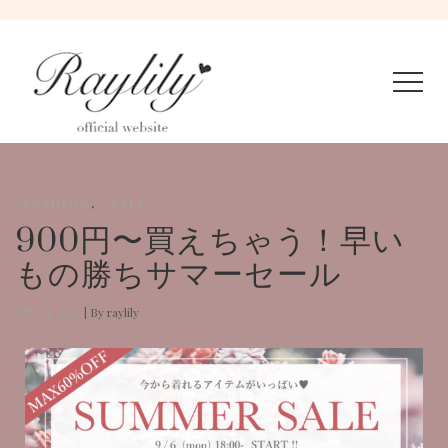
#FASHION
,
#SALE
900円〜買えちゃう！早い
もの勝ちサマーセール
6月 04, 2021
|
By raylily