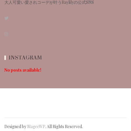
大人可愛い愛されコーデが叶うRaylilyの公式SNS
INSTAGRAM
No posts available!
Designed by
MageeWP
. All Rights Reserved.