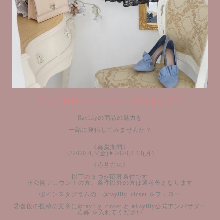
\♡大人可愛いファッションが好きな方♡/
Raylilyの商品の魅力を
一緒に発信してみませんか？
《募集期間》
♡2020,4,3(金)▶︎2020,4,13(月)
《応募方法》
以下の３つが応募条件です
非公開アカウントの方、条件以外の方は選考外となります
①インスタグラムの @raylily_closet をフォロー
②普段の投稿の文章に@raylily_closet と #Raylily公式アンバサダー
応募 を入れてください