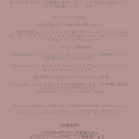
③インスタグラムでの募集の投稿へコメントで身長の記載をしてい
ただければ幸いです。（任意）
《アンバサダー特典》
♡当店の商品を1点無償提供致します。
♡可能であればアンバサダーの方個々のファッションのこだわり
や、コーデのポイントなどをまとめた紹介ページをオフィシャルサ
イトで作成させていただきたいです！
《アンバサダー活動詳細》
♡Raylilyのオフィシャルサイトやインスタグラムで着用モデルとし
て掲載させていただきます。
♡Raylilyのオフィシャルサイトやインスタグラムにてアカウントの
紹介をさせていただきます。
♡提供商品を2回以上インスタグラムへ投稿
※ @raylily_closet を必ずタグ付け投稿願います ♡文章欄に指定の
ハッシュタグを必ず付けて下さい
【#Raylily #レイリリー #raylily_code】
※取得した個人情報は当社にて厳重に管理し 商品配送目的以外で利用する事はございません
※アンバサダーとしてインスタグラムに投稿いただいたお写真は予告なく弊社公式アカウントや
WEBサイトにて二次利用させていただく場合もございます。予めご了承ください。
《当選発表》
♡2020年4月15日に当選者のみに
インスタグラムのDMにてご連絡致します。