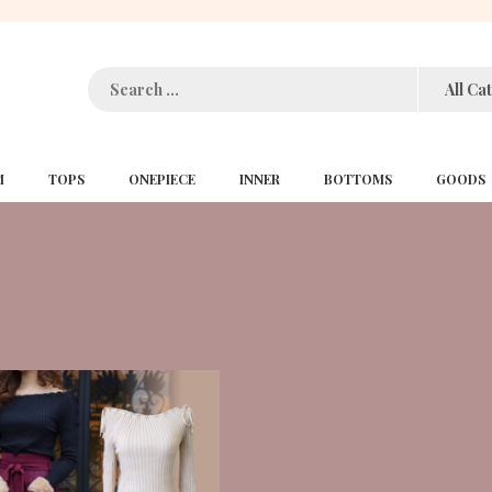
:
M
TOPS
ONEPIECE
INNER
BOTTOMS
GOODS