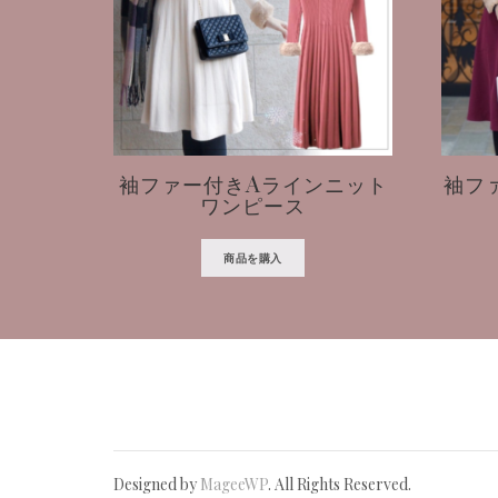
袖ファー付きAラインニット
袖フ
ワンピース
商品を購入
Designed by
MageeWP
. All Rights Reserved.