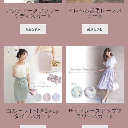
アンティークフラワー
イレヘム起毛レースス
ミディスカート
カート
商品を表示
続きを読む
コルセット付き2way
サイドレースアップフ
タイトスカート
ラワースカート