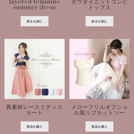
layered feminine
ボウタイニットコンビ
summer dress
トップス
続きを読む
続きを読む
異素材レースミディス
メローフリルオフショ
カート
ル風リブカットソー
商品を購入
商品を購入