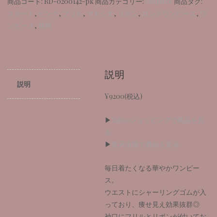
商品コード:
RD-0200142-pk
商品カテゴリー:
onepiece
商品タグ:
スカート
,
ピンク
,
フリル
,
マキシ丈
,
リボン
,
ロングワンピース
,
ワ
ンピース
,
花柄
説明
説明
¥9200(税込)
▶
Yahooショッピングで商品を見
る
▶
楽天市場で商品を見る
毎日着たくなる華やかワンピー
ス。
ウエストにシャーリングゴムが入
っており、痩せ見え効果抜群◎
袖口にフリルとリボンが付いてお