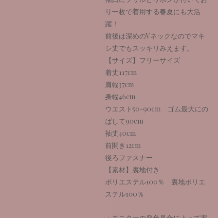
り一枚で着用する春夏にも大活
躍！
前後は深めのVネックなのでマキ
シ丈でもスッキリみえます。
【サイズ】フリーサイズ
着丈117cm
肩幅37cm
身幅46cm
ウエスト50-90cm ゴム最大にの
ばして90cm
袖丈40cm
前開き12cm
後ろファスナー
【素材】裏地付き
ポリエステル100％ 裏地ポリエ
ステル100％
・モニターの発色具合によって実