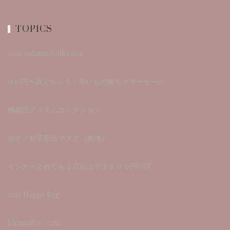
TOPICS
2021 Autumn Collection
900円〜買えちゃう！早いもの勝ちサマーセール
機能性アイテムコレクション
銀ナノ粒子配合マスク（無地）
インナーどれでも２点以上で１５００円OFF
2021 Happy Bag
Elementor #2252