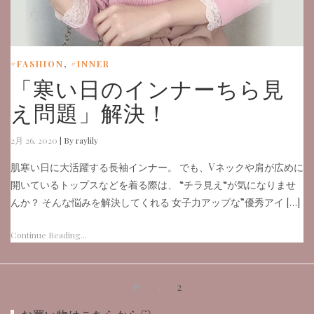
#FASHION
,
#INNER
「寒い日のインナーちら見
え問題」解決！
2月 26, 2020
|
By raylily
肌寒い日に大活躍する長袖インナー。 でも、Vネックや肩が広めに
開いているトップスなどを着る際は、 “チラ見え“が気になりませ
んか？ そんな悩みを解決してくれる 女子力アップな”優秀アイ […]
Continue Reading...
投
Previous
Page
Page
1
2
page
稿