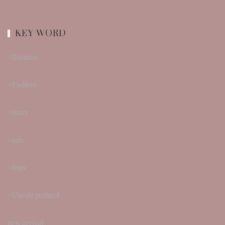
KEY WORD
#Business
#Fashion
#inner
#sale
#tops
#Uncategorized
new arrival