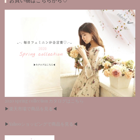
お買い物はこちらから♡
ナ
ビ
ゲ
ー
シ
ョ
ン
2020 spring collection カタログはこちら
▶︎
楽天市場で商品を見る
◀︎
▶︎
Yahooショッピングで商品を見る
◀︎